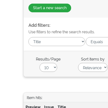
Start a new search
Add filters:
Use filters to refine the search results.
Results/Page
Sort items by
Item hits:
Preview
Issue
Title