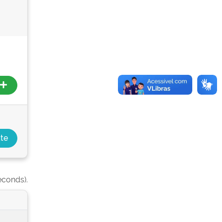
econds).