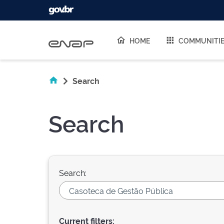
Skip navigation
HOME
COMMUNITI
Search
Search
Search:
Current filters: