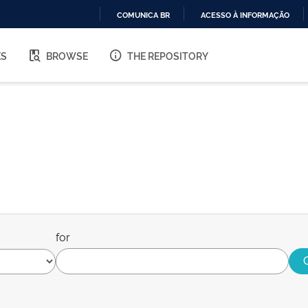
COMUNICA BR
ACESSO À INFORMAÇÃO
IR
PARA
ES
BROWSE
THE REPOSITORY
O
CONTEÚDO
for