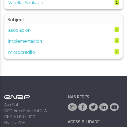
Varella, Santiago
1
Subject
asociación
1
implementación
1
microcrédito
1
NAS REDES
Asa Sul
SPO Área Especial 2-A
CEP 70.610-900
ACESSIBILIDADE
Brasília/DF