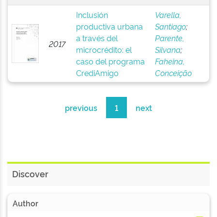
Inclusión
Varella,
productiva urbana
Santiago
;
a través del
Parente,
2017
microcrédito: el
Silvana
;
caso del programa
Faheina,
CrediAmigo
Conceição
previous
1
next
Discover
Author