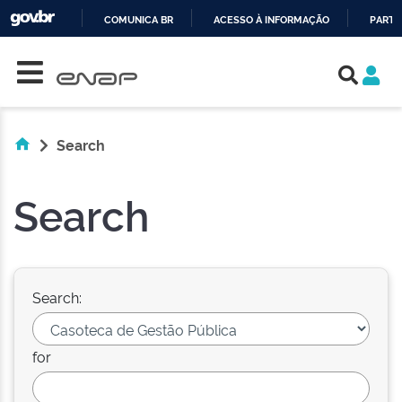
COMUNICA BR
ACESSO À INFORMAÇÃO
PARTI
Skip navigation
IR
PARA
O
CONTEÚDO
Search
Search
Search:
for