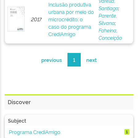
Varella,
Inclusão produtiva
Santiago
;
urbana por meio do
Parente,
2017
microcrédito: o
Silvana
;
caso do programa
Faheina,
CrediAmigo
Conceição
previous
1
next
Discover
Subject
Programa CrediAmigo
1