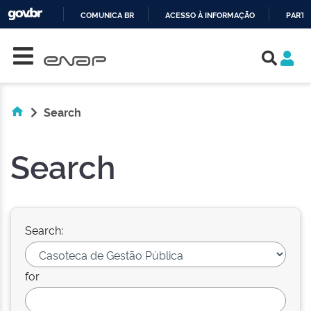
COMUNICA BR
ACESSO À INFORMAÇÃO
PARTI
Skip navigation
IR
PARA
O
CONTEÚDO
Search
Search
Search:
for