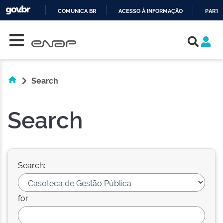
COMUNICA BR
ACESSO À INFORMAÇÃO
PARTI
Skip navigation
IR
PARA
O
CONTEÚDO
Search
Search
Search:
for