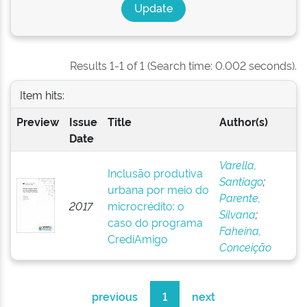
Results 1-1 of 1 (Search time: 0.002 seconds).
Item hits:
Preview
Issue
Title
Author(s)
Date
Varella,
Inclusão produtiva
Santiago
;
urbana por meio do
Parente,
2017
microcrédito: o
Silvana
;
caso do programa
Faheina,
CrediAmigo
Conceição
previous
1
next