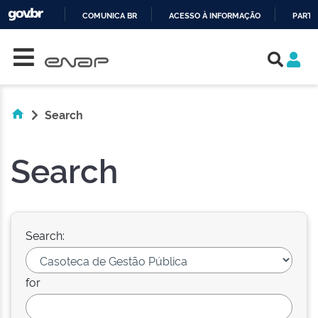
COMUNICA BR
ACESSO À INFORMAÇÃO
PARTI
Skip navigation
IR
PARA
O
CONTEÚDO
Search
Search
Search:
for