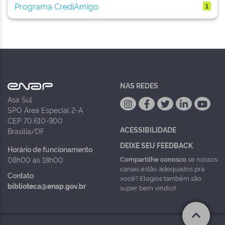
Programa CrediAmigo
1
NAS REDES
Asa Sul
SPO Área Especial 2-A
CEP 70.610-900
ACESSIBILIDADE
Brasília/DF
DEIXE SEU FEEDBACK
Horário de funcionamento
Compartilhe conosco
se nossos
08h00 às 18h00
canais estão adequados pra
Contato
você? Elogios também são
biblioteca@enap.gov.br
super bem vindos!