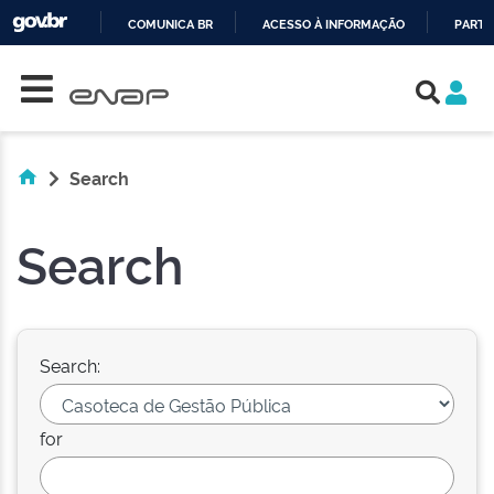
COMUNICA BR
ACESSO À INFORMAÇÃO
PARTI
Skip navigation
IR
PARA
O
CONTEÚDO
Search
Search
Search:
for