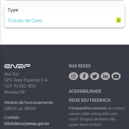
Type
Estudo de Caso
1
NAS REDES
Asa Sul
SPO Área Especial 2-A
CEP 70.610-900
ACESSIBILIDADE
Brasília/DF
DEIXE SEU FEEDBACK
Horário de funcionamento
Compartilhe conosco
se nossos
08h00 às 18h00
canais estão adequados pra
Contato
você? Elogios também são
biblioteca@enap.gov.br
super bem vindos!