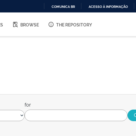
COMUNICA BR
ACESSO À INFORMAÇÃO
IR
PARA
ES
BROWSE
THE REPOSITORY
O
CONTEÚDO
for