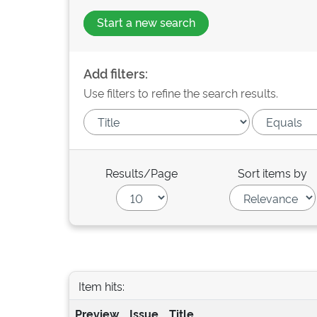
Start a new search
Add filters:
Use filters to refine the search results.
Results/Page
Sort items by
Item hits:
Preview
Issue
Title