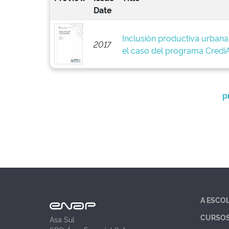
Date
Inclusión productiva urbana 
2017
el caso del programa Cred
p
A ESCO
CURSO
Asa Sul