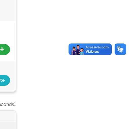
econds).