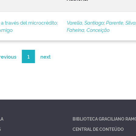
a través del microcrédito:
Varella, Santiago
;
Parente, Silv
iAmigo
Faheina, Conceição
revious
1
next
LA
BIBLIOTECA GRACILIANO RAM
S
CENTRAL DE CONTEÚDO