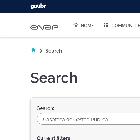
Skip navigation
HOME
COMMUNITI
Search
Search
Search:
Current filters: