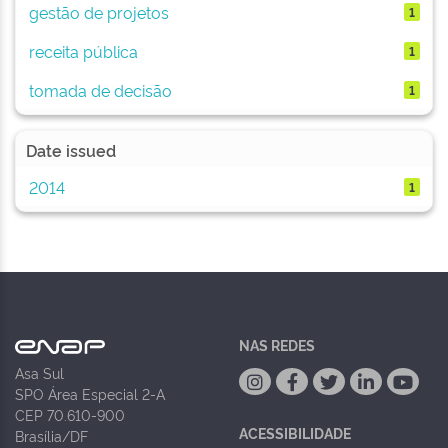
gestão de projetos
1
receita pública
1
tomada de decisão
1
Date issued
2014
1
NAS REDES
Asa Sul
SPO Área Especial 2-A
CEP 70.610-900
ACESSIBILIDADE
Brasília/DF