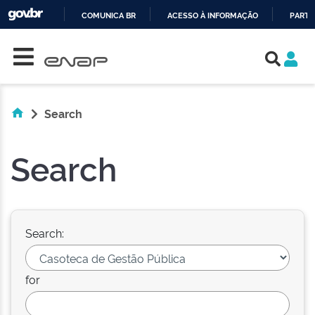
COMUNICA BR
ACESSO À INFORMAÇÃO
PARTI
Skip navigation
IR
PARA
O
CONTEÚDO
Search
Search
Search:
for