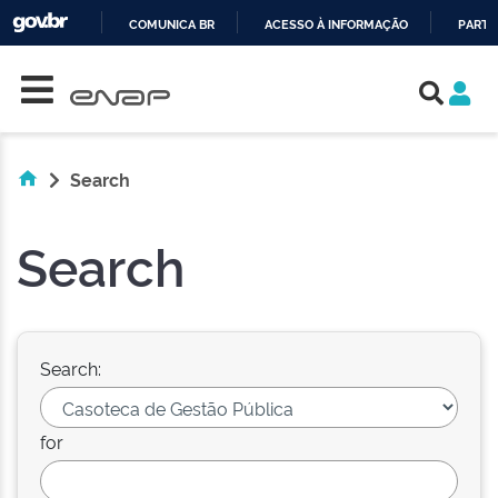
COMUNICA BR
ACESSO À INFORMAÇÃO
PARTI
Skip navigation
IR
PARA
O
CONTEÚDO
Search
Search
Search:
for