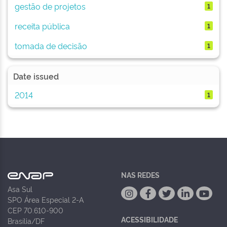
gestão de projetos
1
receita pública
1
tomada de decisão
1
Date issued
2014
1
NAS REDES
Asa Sul
SPO Área Especial 2-A
CEP 70.610-900
ACESSIBILIDADE
Brasília/DF