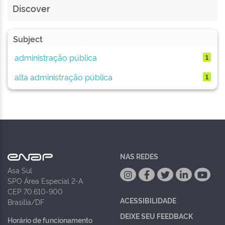
Discover
Subject
administração pública
1
alta administração pública
1
NAS REDES
Asa Sul
SPO Área Especial 2-A
CEP 70.610-900
ACESSIBILIDADE
Brasília/DF
DEIXE SEU FEEDBACK
Horário de funcionamento