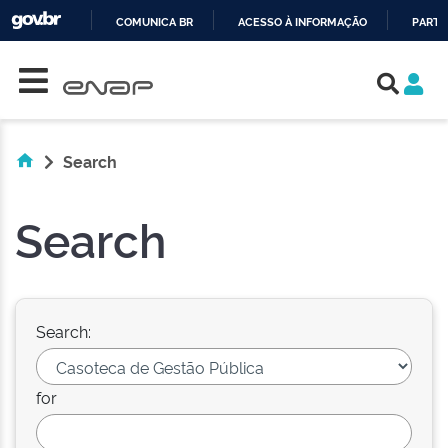
COMUNICA BR
ACESSO À INFORMAÇÃO
PARTI
Skip navigation
IR
PARA
O
CONTEÚDO
Search
Search
Search:
for