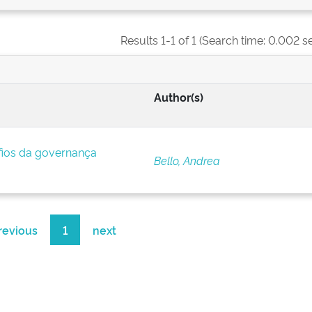
Results 1-1 of 1 (Search time: 0.002 s
Author(s)
afios da governança
Bello, Andrea
revious
1
next