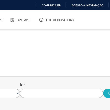
COMUNICA BR
ACESSO À INFORMAÇÃO
IR
PARA
ES
BROWSE
THE REPOSITORY
O
CONTEÚDO
for