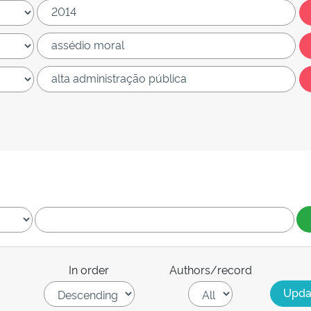
In order
Authors/record