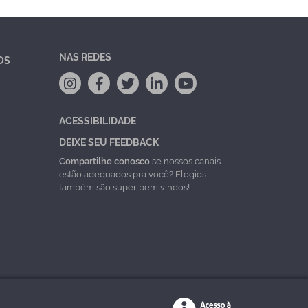
NAS REDES
OS
ACESSIBILIDADE
DEIXE SEU FEEDBACK
Compartilhe conosco
se nossos canais
estão adequados pra você? Elogios
também são super bem vindos!