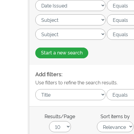
Start a new search
Add filters:
Use filters to refine the search results.
Results/Page
Sort items by