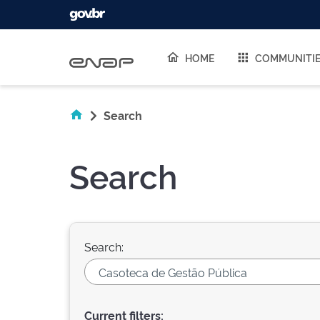
Skip navigation
HOME
COMMUNITI
Search
Search
Search:
Current filters: