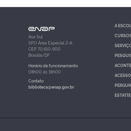
A ESCO
CURSO
Asa Sul
SPO Área Especial 2-A
SERVIÇ
CEP 70.610-900
Brasília/DF
PESQUI
ACONT
Horário de funcionamento
08h00 às 18h00
ACESSO
Contato
PERGUN
biblioteca@enap.gov.br
ESTATÍS