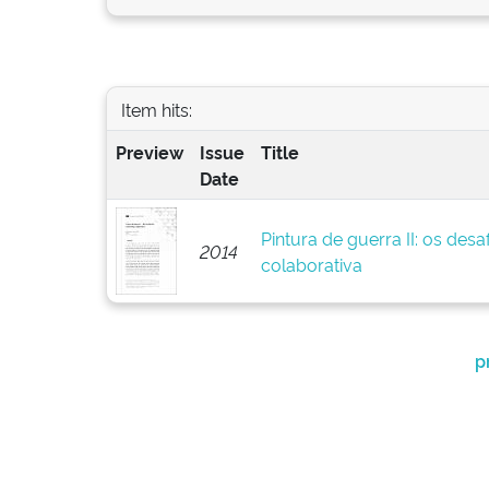
Item hits:
Preview
Issue
Title
Date
Pintura de guerra II: os des
2014
colaborativa
p