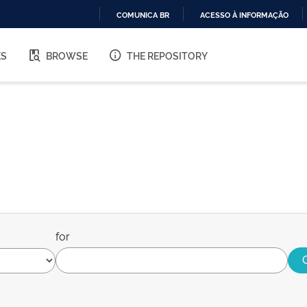
COMUNICA BR
ACESSO À INFORMAÇÃO
IR
PARA
ES
BROWSE
THE REPOSITORY
O
CONTEÚDO
for