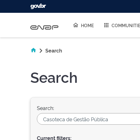
Skip navigation
HOME
COMMUNITI
Search
Search
Search:
Current filters: