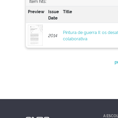
Item hits:
Preview
Issue
Title
Date
Pintura de guerra II: os des
2014
colaborativa
p
A ESCO