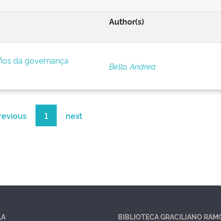
Author(s)
afios da governança
Bello, Andrea
revious
1
next
LA
BIBLIOTECA GRACILIANO RAM