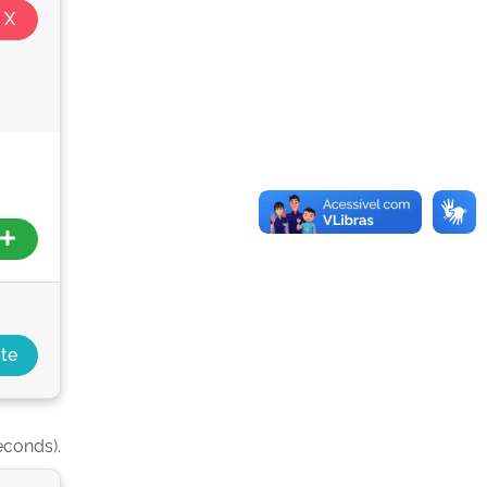
econds).