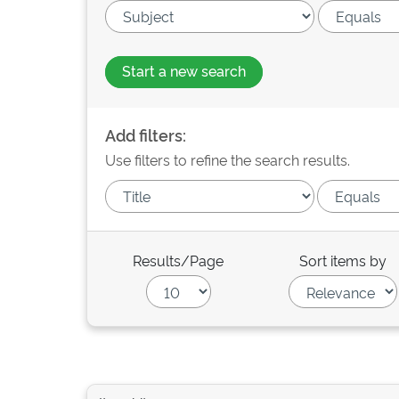
Start a new search
Add filters:
Use filters to refine the search results.
Results/Page
Sort items by