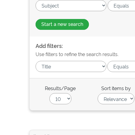
Start a new search
Add filters:
Use filters to refine the search results.
Results/Page
Sort items by