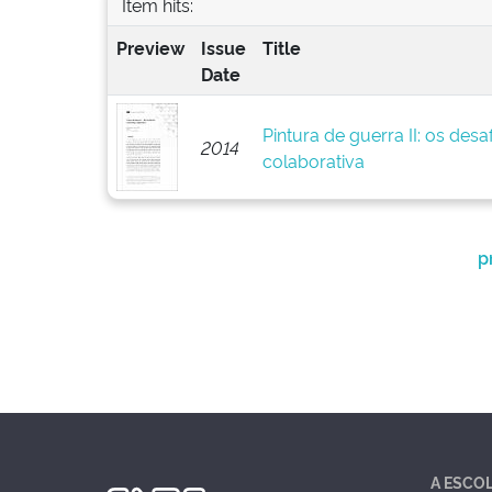
Item hits:
Preview
Issue
Title
Date
Pintura de guerra II: os des
2014
colaborativa
p
A ESCO