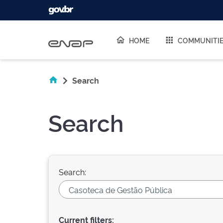
Skip navigation
HOME
COMMUNITI
Search
Search
Search:
Current filters: