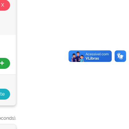
econds).