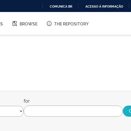
COMUNICA BR
ACESSO À INFORMAÇÃO
IR
PARA
ES
BROWSE
THE REPOSITORY
O
CONTEÚDO
for