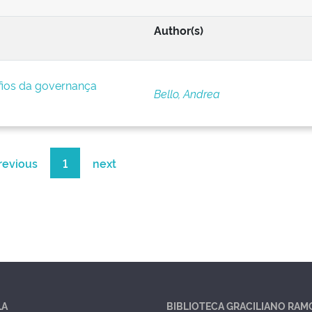
Author(s)
afios da governança
Bello, Andrea
revious
1
next
LA
BIBLIOTECA GRACILIANO RAM