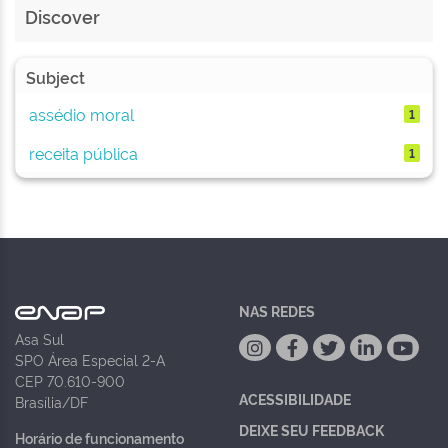
Discover
Subject
assédio moral
1
receita pública
1
NAS REDES
Asa Sul
SPO Área Especial 2-A
CEP 70.610-900
ACESSIBILIDADE
Brasília/DF
DEIXE SEU FEEDBACK
Horário de funcionamento