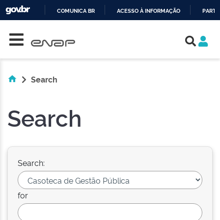
COMUNICA BR
ACESSO À INFORMAÇÃO
PARTI
Skip navigation
IR
PARA
O
CONTEÚDO
Search
Search
Search:
for