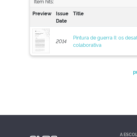
Item hits:
Preview
Issue
Title
Date
Pintura de guerra II: os des
2014
colaborativa
p
A ESCO