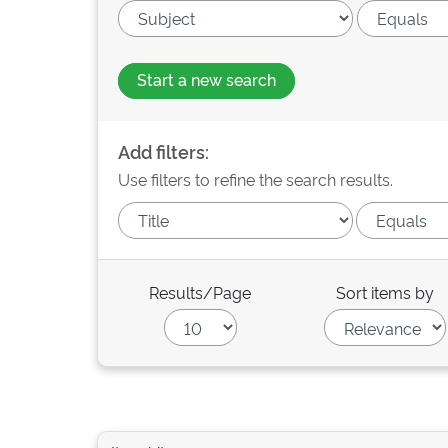
Start a new search
Add filters:
Use filters to refine the search results.
Results/Page
Sort items by