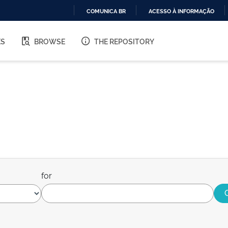
COMUNICA BR
ACESSO À INFORMAÇÃO
IR
PARA
ES
BROWSE
THE REPOSITORY
O
CONTEÚDO
for