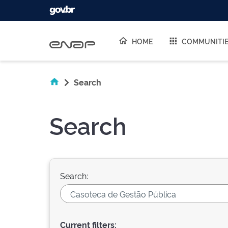
Skip navigation
HOME
COMMUNITI
Search
Search
Search:
Current filters: