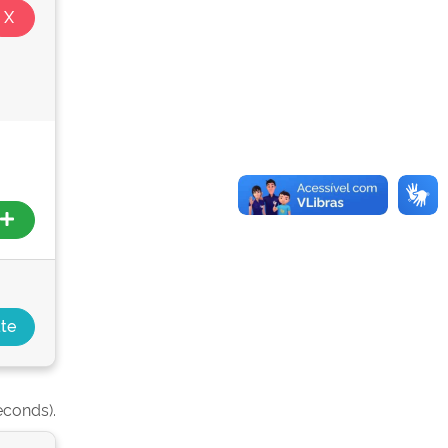
econds).