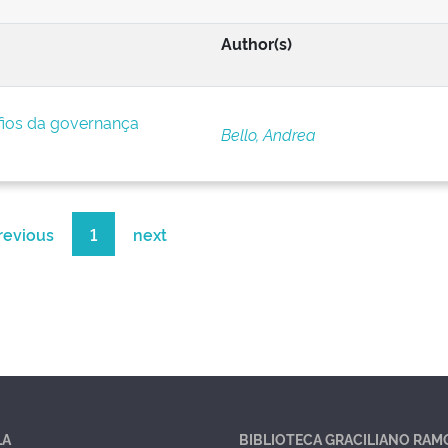
Author(s)
afios da governança
Bello, Andrea
revious
1
next
LA
BIBLIOTECA GRACILIANO RAM