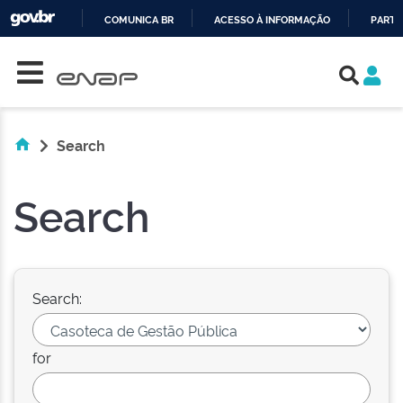
COMUNICA BR
ACESSO À INFORMAÇÃO
PARTI
Skip navigation
IR
PARA
O
CONTEÚDO
Search
Search
Search:
for