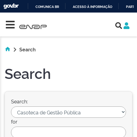
COMUNICA BR
ACESSO À INFORMAÇÃO
PARTI
Skip navigation
IR
PARA
O
CONTEÚDO
Search
Search
Search:
for