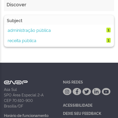
Discover
Subject
administração pública
1
receita pública
1
NAS REDES
Asa Sul
SPO Área Especial 2-A
CEP 70.610-900
ACESSIBILIDADE
Brasília/DF
DEIXE SEU FEEDBACK
Horário de funcionamento