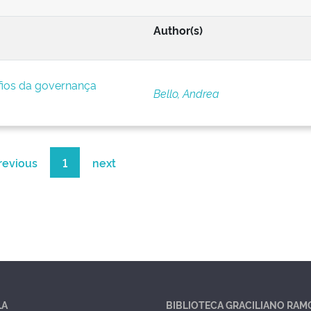
Author(s)
afios da governança
Bello, Andrea
revious
1
next
LA
BIBLIOTECA GRACILIANO RAM