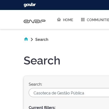
Skip navigation
HOME
COMMUNITI
Search
Search
Search:
Current filters: