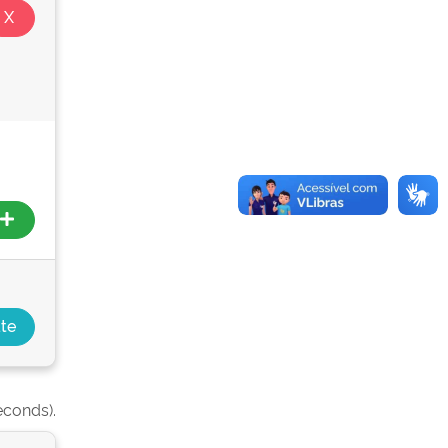
econds).