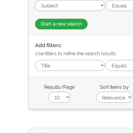
Start a new search
Add filters:
Use filters to refine the search results.
Results/Page
Sort items by