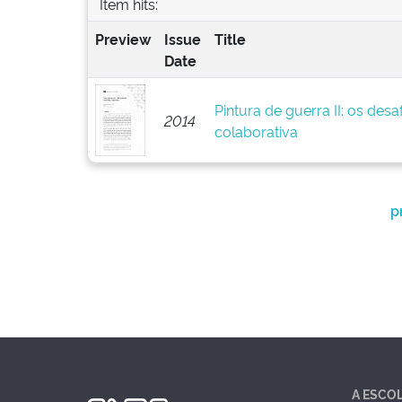
Item hits:
Preview
Issue
Title
Date
Pintura de guerra II: os des
2014
colaborativa
p
A ESCO