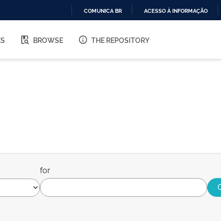
COMUNICA BR
ACESSO À INFORMAÇÃO
IR
PARA
ES
BROWSE
THE REPOSITORY
O
CONTEÚDO
for