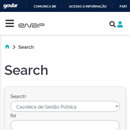
COMUNICA BR
ACESSO À INFORMAÇÃO
PARTI
Skip navigation
IR
PARA
O
CONTEÚDO
Search
Search
Search:
for