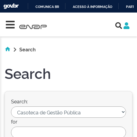
COMUNICA BR
ACESSO À INFORMAÇÃO
PARTI
Skip navigation
IR
PARA
O
CONTEÚDO
Search
Search
Search:
for