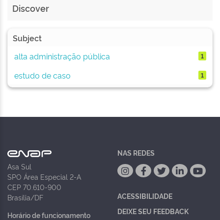
Discover
Subject
alta administração pública
1
estudo de caso
1
NAS REDES
Asa Sul
SPO Área Especial 2-A
CEP 70.610-900
ACESSIBILIDADE
Brasília/DF
DEIXE SEU FEEDBACK
Horário de funcionamento