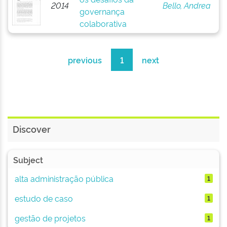
2014
Bello, Andrea
governança
colaborativa
previous
1
next
Discover
Subject
alta administração pública
1
estudo de caso
1
gestão de projetos
1