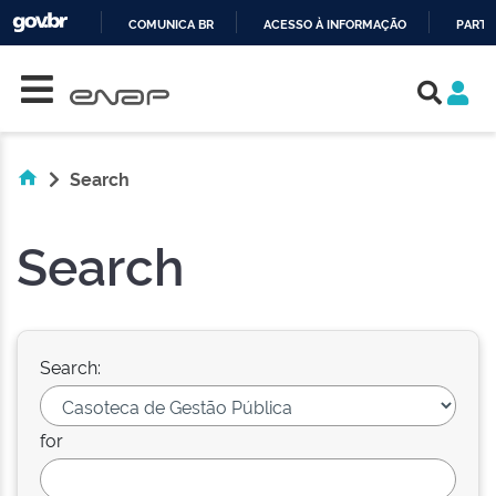
COMUNICA BR
ACESSO À INFORMAÇÃO
PARTI
Skip navigation
IR
PARA
O
CONTEÚDO
Search
Search
Search:
for