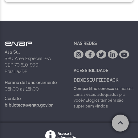
NAS REDES
Asa Sul
SPO Área Especial 2-A
CEP 70.610-900
ACESSIBILIDADE
Brasília/DF
DEIXE SEU FEEDBACK
Horário de funcionamento
Compartilhe conosco
se nossos
08h00 às 18h00
canais estão adequados pra
Contato
você? Elogios também são
biblioteca@enap.gov.br
super bem vindos!