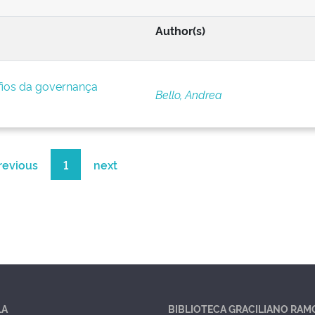
Author(s)
afios da governança
Bello, Andrea
revious
1
next
LA
BIBLIOTECA GRACILIANO RAM