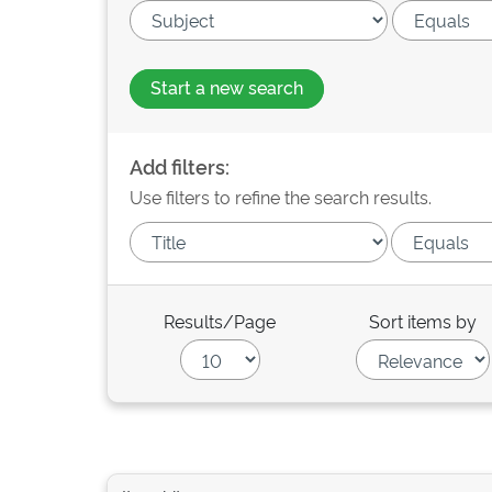
Start a new search
Add filters:
Use filters to refine the search results.
Results/Page
Sort items by