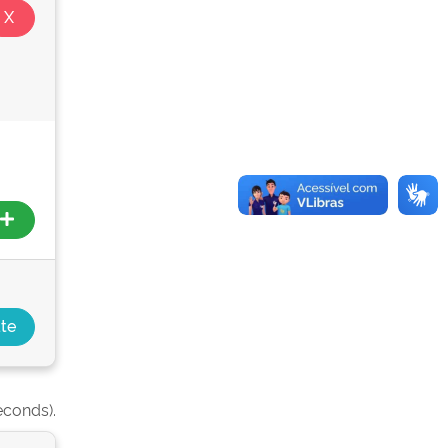
econds).