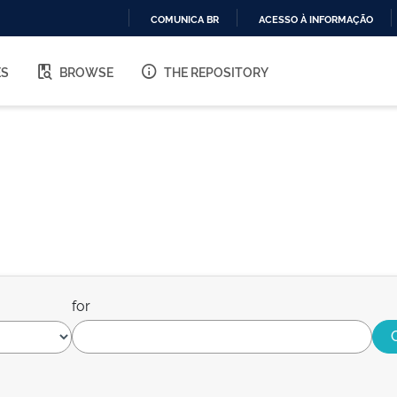
COMUNICA BR
ACESSO À INFORMAÇÃO
IR
PARA
ES
BROWSE
THE REPOSITORY
O
CONTEÚDO
for