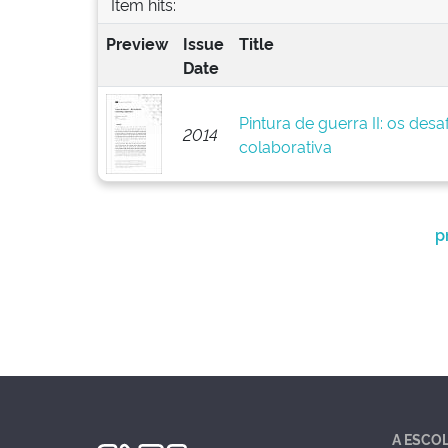
Item hits:
Preview
Issue
Title
Date
Pintura de guerra II: os des
2014
colaborativa
p
A ESCO