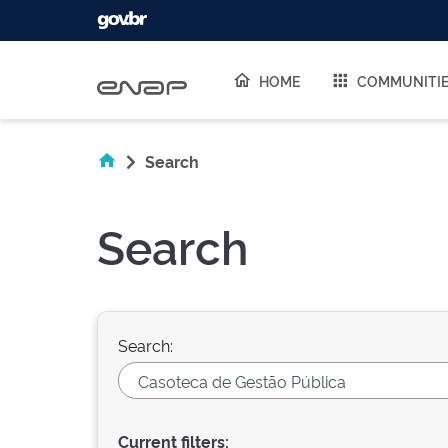
Skip navigation
HOME
COMMUNITI
Search
Search
Search:
Current filters: