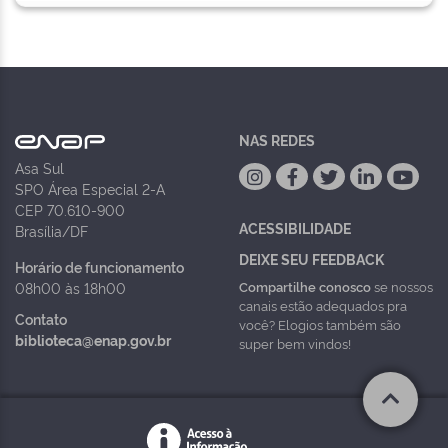
NAS REDES
Asa Sul
SPO Área Especial 2-A
CEP 70.610-900
ACESSIBILIDADE
Brasília/DF
DEIXE SEU FEEDBACK
Horário de funcionamento
Compartilhe conosco
se nossos
08h00 às 18h00
canais estão adequados pra
Contato
você? Elogios também são
biblioteca@enap.gov.br
super bem vindos!