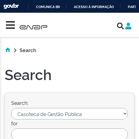
COMUNICA BR
ACESSO À INFORMAÇÃO
PARTI
Skip navigation
IR
PARA
O
CONTEÚDO
Search
Search
Search:
for