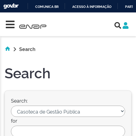
COMUNICA BR
ACESSO À INFORMAÇÃO
PARTI
Skip navigation
IR
PARA
O
CONTEÚDO
Search
Search
Search:
for