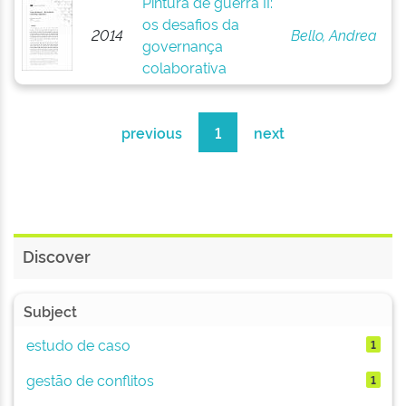
Pintura de guerra II:
os desafios da
2014
Bello, Andrea
governança
colaborativa
previous
1
next
Discover
Subject
estudo de caso
1
gestão de conflitos
1