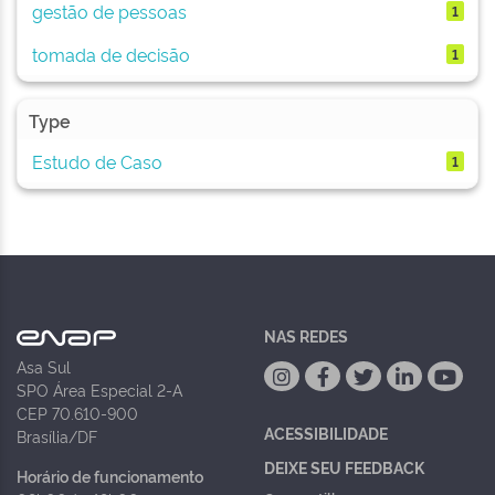
gestão de pessoas
1
tomada de decisão
1
Type
Estudo de Caso
1
NAS REDES
Asa Sul
SPO Área Especial 2-A
CEP 70.610-900
ACESSIBILIDADE
Brasília/DF
DEIXE SEU FEEDBACK
Horário de funcionamento