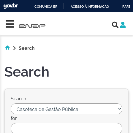
COMUNICA BR
ACESSO À INFORMAÇÃO
PARTI
Skip navigation
IR
PARA
O
CONTEÚDO
Search
Search
Search:
for