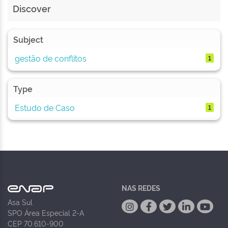
Discover
Subject
gestão de conflitos
1
Type
Estudo de Caso
1
NAS REDES
Asa Sul
SPO Área Especial 2-A
CEP 70.610-900