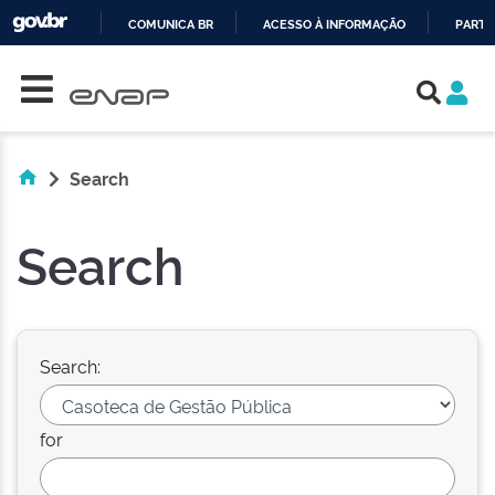
COMUNICA BR
ACESSO À INFORMAÇÃO
PARTI
Skip navigation
IR
PARA
O
CONTEÚDO
Search
Search
Search:
for