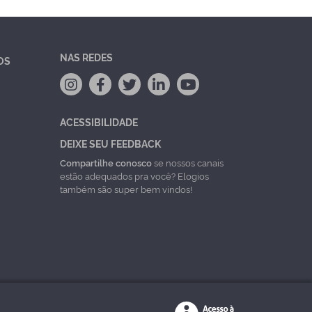
NAS REDES
OS
ACESSIBILIDADE
DEIXE SEU FEEDBACK
Compartilhe conosco
se nossos canais
estão adequados pra você? Elogios
também são super bem vindos!