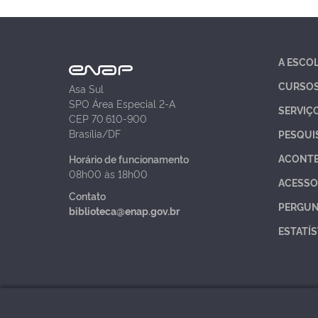
A ESCO
CURSO
Asa Sul
SPO Área Especial 2-A
SERVIÇ
CEP 70.610-900
Brasília/DF
PESQUI
ACONT
Horário de funcionamento
08h00 às 18h00
ACESSO
Contato
PERGUN
biblioteca@enap.gov.br
ESTATÍS