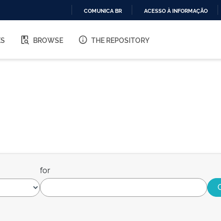
COMUNICA BR
ACESSO À INFORMAÇÃO
IR
PARA
ES
BROWSE
THE REPOSITORY
O
CONTEÚDO
for