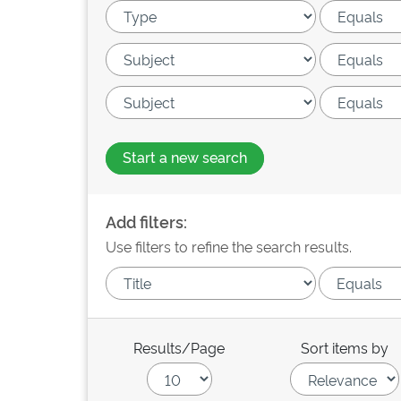
Start a new search
Add filters:
Use filters to refine the search results.
Results/Page
Sort items by