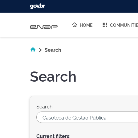
Skip navigation
HOME
COMMUNITI
Search
Search
Search:
Current filters: