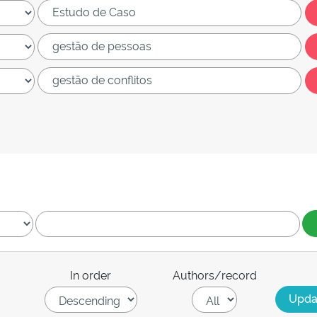
In order
Authors/record