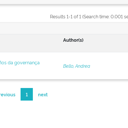
Results 1-1 of 1 (Search time: 0.001 s
Author(s)
afios da governança
Bello, Andrea
revious
1
next