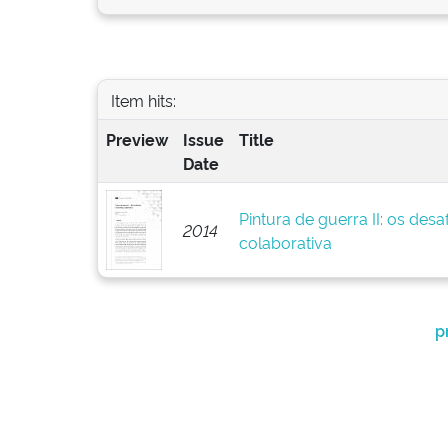
Item hits:
Preview
Issue
Title
Date
Pintura de guerra II: os des
2014
colaborativa
p