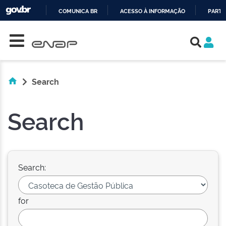
COMUNICA BR
ACESSO À INFORMAÇÃO
PARTI
Skip navigation
IR
PARA
O
CONTEÚDO
Search
Search
Search:
for