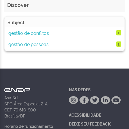
Discover
Subject
gestão de conflitos
1
gestão de pessoas
1
NAS REDES
Asa Sul
SPO Área Especial 2-A
CEP 70.610-900
ACESSIBILIDADE
Brasília/DF
DEIXE SEU FEEDBACK
Horário de funcionamento