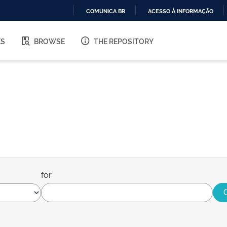
COMUNICA BR
ACESSO À INFORMAÇÃO
IR
PARA
ES
BROWSE
THE REPOSITORY
O
CONTEÚDO
for