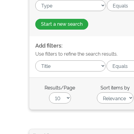
Start a new search
Add filters:
Use filters to refine the search results.
Results/Page
Sort items by