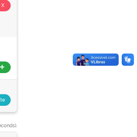
econds).