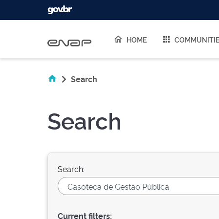
Skip navigation
HOME
COMMUNITI
Search
Search
Search:
Current filters: