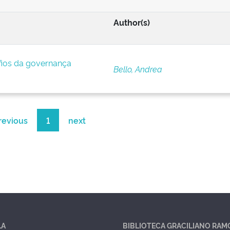
Author(s)
afios da governança
Bello, Andrea
revious
1
next
LA
BIBLIOTECA GRACILIANO RAM