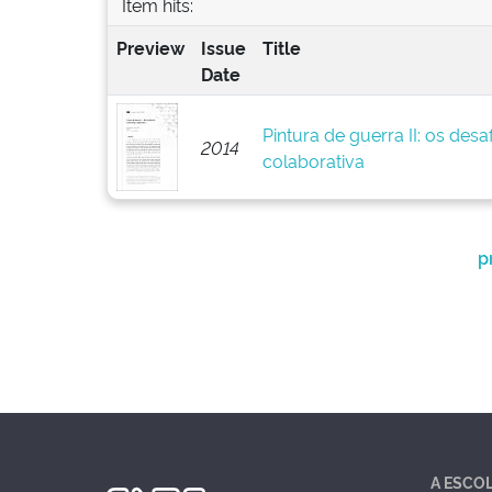
Item hits:
Preview
Issue
Title
Date
Pintura de guerra II: os des
2014
colaborativa
p
A ESCO