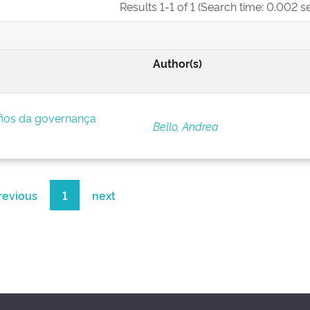
Results 1-1 of 1 (Search time: 0.002 s
Author(s)
afios da governança
Bello, Andrea
revious
1
next