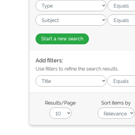
Start a new search
Add filters:
Use filters to refine the search results.
Results/Page
Sort items by