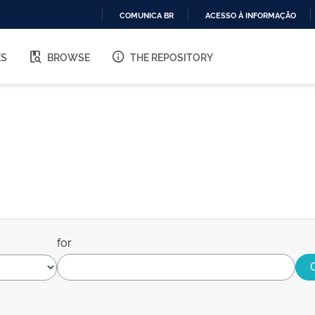
COMUNICA BR
ACESSO À INFORMAÇÃO
IR
PARA
ES
BROWSE
THE REPOSITORY
O
CONTEÚDO
for