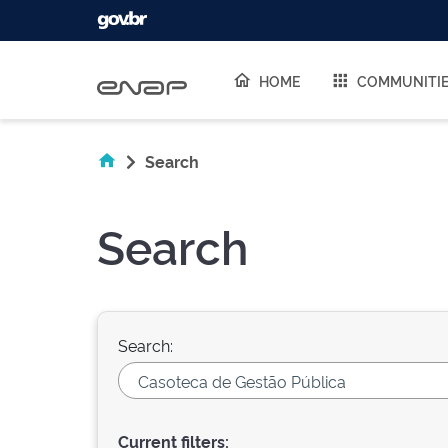
Skip navigation
HOME
COMMUNITI
Search
Search
Search:
Current filters: