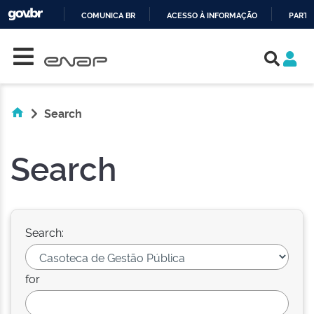
COMUNICA BR
ACESSO À INFORMAÇÃO
PARTI
Skip navigation
IR
PARA
O
CONTEÚDO
Search
Search
Search:
for