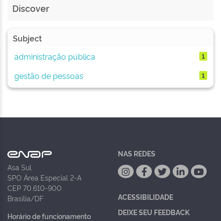
Discover
Subject
administração pública
1
gestão de pessoas
1
NAS REDES
Asa Sul
SPO Área Especial 2-A
CEP 70.610-900
ACESSIBILIDADE
Brasília/DF
DEIXE SEU FEEDBACK
Horário de funcionamento