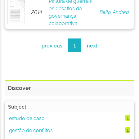
Pintura de guerra II:
os desafios da
2014
Bello, Andrea
governança
colaborativa
previous
1
next
Discover
Subject
estudo de caso
1
gestão de conflitos
1