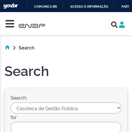
COMUNICA BR
ACESSO À INFORMAÇÃO
PARTI
Skip navigation
IR
PARA
O
CONTEÚDO
Search
Search
Search:
for