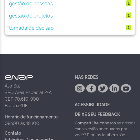
gestão de pessoas
1
gestão de projetos
1
tomada de decisão
1
NAS REDES
Asa Sul
SPO Área Especial 2-A
CEP 70.610-900
ACESSIBILIDADE
Brasília/DF
DEIXE SEU FEEDBACK
Horário de funcionamento
Compartilhe conosco
se nossos
08h00 às 18h00
canais estão adequados pra
Contato
você? Elogios também são
biblioteca@enap.gov.br