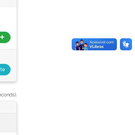
econds).