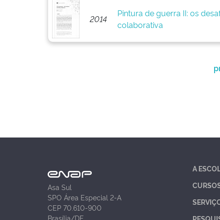
Pintura de guerra II: os des
2014
colaborativa
p
A ESCO
CURSO
Asa Sul
SPO Área Especial 2-A
SERVIÇ
CEP 70.610-900
Brasília/DF
PESQUI