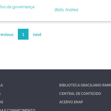
afios da governança
Bello, Andrea
revious
1
next
LA
BIBLIOTECA GRACILIANO RAM
S
CENTRAL DE CONTEÚDO
OS
ACERVO ENAP
SA E CONHECIMENTO