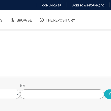
COMUNICA BR
ACESSO À INFORMAÇÃO
IR
PARA
ES
BROWSE
THE REPOSITORY
O
CONTEÚDO
for