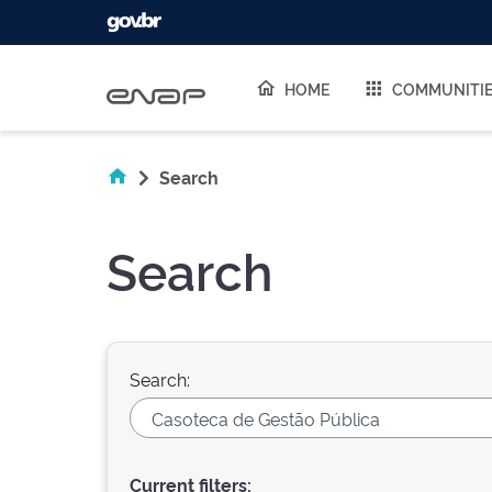
Skip navigation
HOME
COMMUNITI
Search
Search
Search:
Current filters: