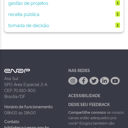
gestão de projetos
1
receita pública
1
tomada de decisão
1
NAS REDES
Asa Sul
SPO Área Especial 2-A
CEP 70.610-900
ACESSIBILIDADE
Brasília/DF
DEIXE SEU FEEDBACK
Horário de funcionamento
Compartilhe conosco
se nossos
08h00 às 18h00
canais estão adequados pra
Contato
você? Elogios também são
biblioteca@enap.gov.br