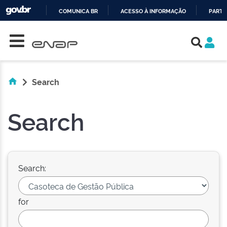
COMUNICA BR
ACESSO À INFORMAÇÃO
PARTI
Skip navigation
IR
PARA
O
CONTEÚDO
Search
Search
Search:
for