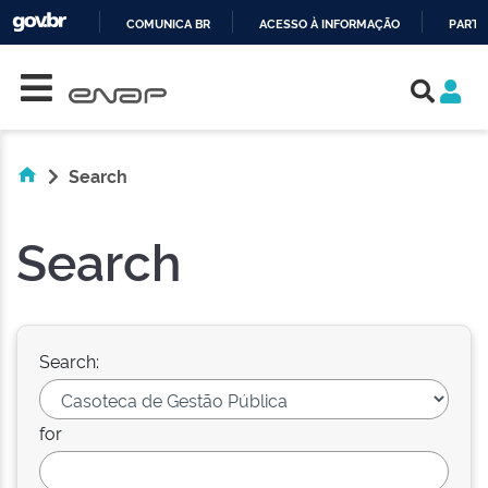
COMUNICA BR
ACESSO À INFORMAÇÃO
PARTI
Skip navigation
IR
PARA
O
CONTEÚDO
Search
Search
Search:
for