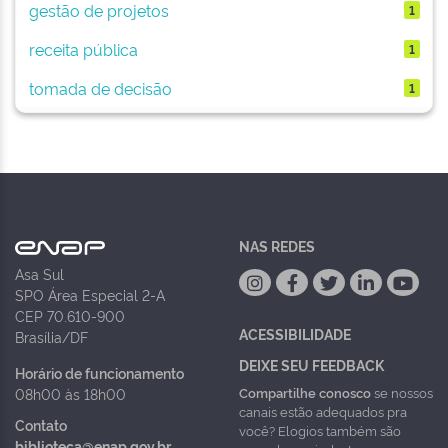
gestão de projetos
1
receita pública
1
tomada de decisão
1
NAS REDES
Asa Sul
SPO Área Especial 2-A
CEP 70.610-900
ACESSIBILIDADE
Brasília/DF
DEIXE SEU FEEDBACK
Horário de funcionamento
Compartilhe conosco
se nossos
08h00 às 18h00
canais estão adequados pra
Contato
você? Elogios também são
biblioteca@enap.gov.br