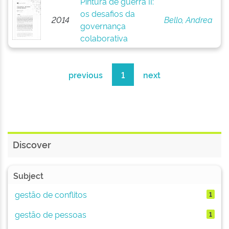
Pintura de guerra II:
os desafios da
2014
Bello, Andrea
governança
colaborativa
previous
1
next
Discover
Subject
gestão de conflitos
1
gestão de pessoas
1