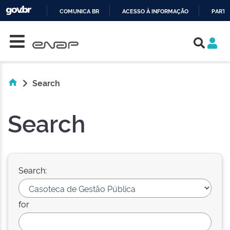
COMUNICA BR
ACESSO À INFORMAÇÃO
PARTI
Skip navigation
IR
PARA
O
CONTEÚDO
Search
Search
Search:
for