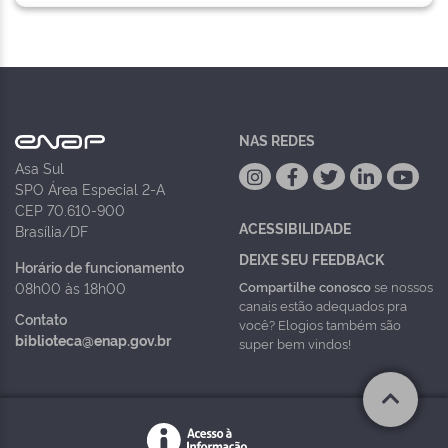
NAS REDES
Asa Sul
SPO Área Especial 2-A
CEP 70.610-900
ACESSIBILIDADE
Brasília/DF
DEIXE SEU FEEDBACK
Horário de funcionamento
Compartilhe conosco
se nossos
08h00 às 18h00
canais estão adequados pra
Contato
você? Elogios também são
biblioteca@enap.gov.br
super bem vindos!