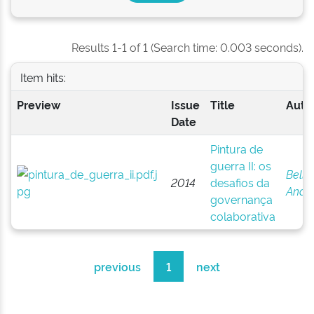
Results 1-1 of 1 (Search time: 0.003 seconds).
Item hits:
Preview
Issue
Title
Autho
Date
Pintura de
guerra II: os
Bello,
2014
desafios da
Andr
governança
colaborativa
previous
1
next