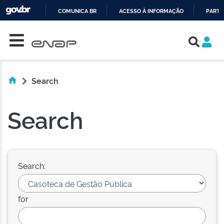
COMUNICA BR
ACESSO À INFORMAÇÃO
PARTI
Skip navigation
IR
PARA
O
CONTEÚDO
Search
Search
Search:
for