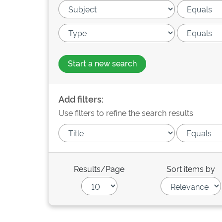
Start a new search
Add filters:
Use filters to refine the search results.
Results/Page
Sort items by