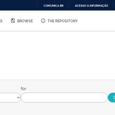
COMUNICA BR
ACESSO À INFORMAÇÃO
IR
PARA
ES
BROWSE
THE REPOSITORY
O
CONTEÚDO
for