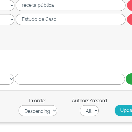
In order
Authors/record