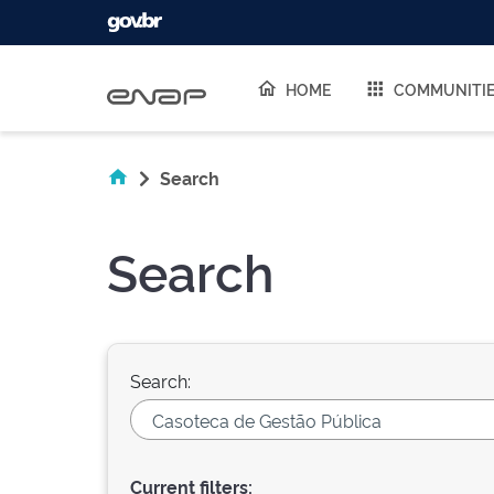
Skip navigation
HOME
COMMUNITI
Search
Search
Search:
Current filters: