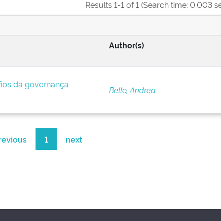
Results 1-1 of 1 (Search time: 0.003 s
Author(s)
afios da governança
Bello, Andrea
revious
1
next