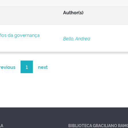
Author(s)
afios da governança
Bello, Andrea
revious
1
next
LA
BIBLIOTECA GRACILIANO RAM