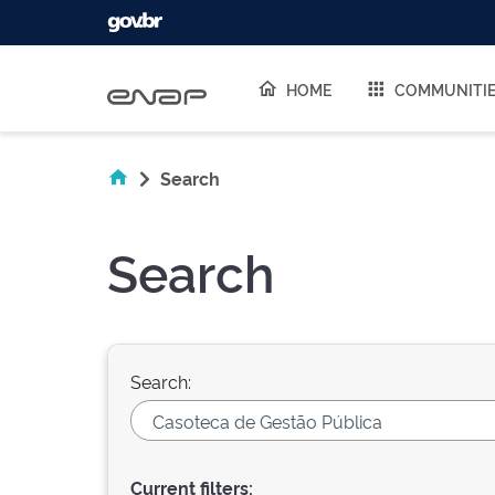
Skip navigation
HOME
COMMUNITI
Search
Search
Search:
Current filters: