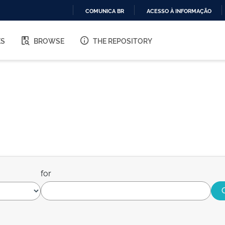
COMUNICA BR
ACESSO À INFORMAÇÃO
IR
PARA
ES
BROWSE
THE REPOSITORY
O
CONTEÚDO
for