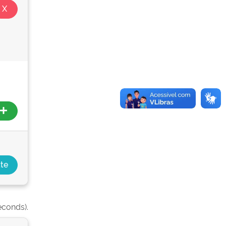
econds).