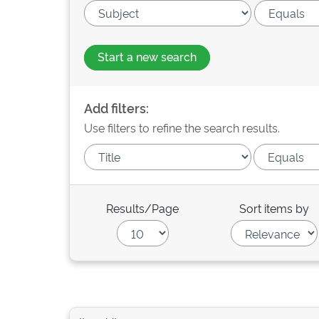
Start a new search
Add filters:
Use filters to refine the search results.
Results/Page
Sort items by