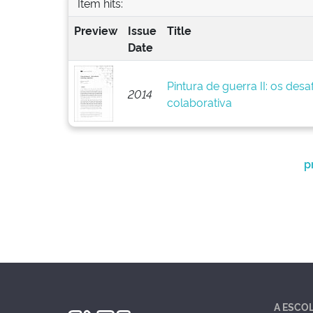
Item hits:
Preview
Issue
Title
Date
Pintura de guerra II: os des
2014
colaborativa
p
A ESCO