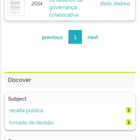
2014
Bello, Andrea
governança
colaborativa
previous
1
next
Discover
Subject
receita pública
1
tomada de decisão
1