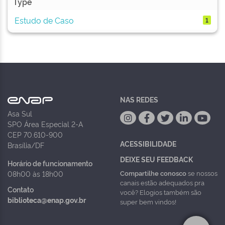
Type
Estudo de Caso
1
NAS REDES
Asa Sul
SPO Área Especial 2-A
CEP 70.610-900
ACESSIBILIDADE
Brasília/DF
DEIXE SEU FEEDBACK
Horário de funcionamento
Compartilhe conosco
se nossos
08h00 às 18h00
canais estão adequados pra
Contato
você? Elogios também são
biblioteca@enap.gov.br
super bem vindos!