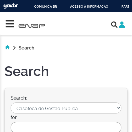
COMUNICA BR
ACESSO À INFORMAÇÃO
PARTI
Skip navigation
IR
PARA
O
CONTEÚDO
Search
Search
Search:
for