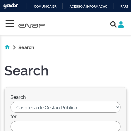
COMUNICA BR
ACESSO À INFORMAÇÃO
PARTI
Skip navigation
IR
PARA
O
CONTEÚDO
Search
Search
Search:
for