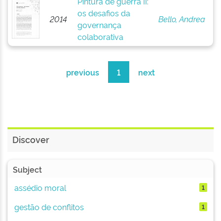
Pintura de guerra II:
os desafios da
2014
Bello, Andrea
governança
colaborativa
previous
1
next
Discover
Subject
assédio moral
1
gestão de conflitos
1