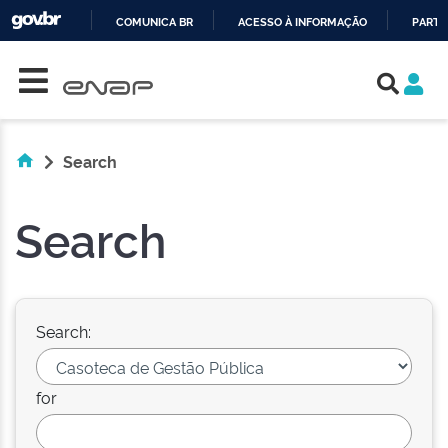
COMUNICA BR
ACESSO À INFORMAÇÃO
PARTI
Skip navigation
IR
PARA
O
CONTEÚDO
Search
Search
Search:
for