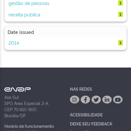
gestão de pessoas
1
receita pública
1
Date issued
2014
1
NAS REDES
Asa Sul
SPO Área Especial 2-A
CEP 70.610-900
ACESSIBILIDADE
Brasília/DF
DEIXE SEU FEEDBACK
Horário de funcionamento