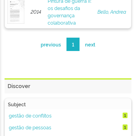
Pintura de guerra II:
os desafios da
2014
Bello, Andrea
governança
colaborativa
previous
1
next
Discover
Subject
gestão de conflitos
1
gestão de pessoas
1