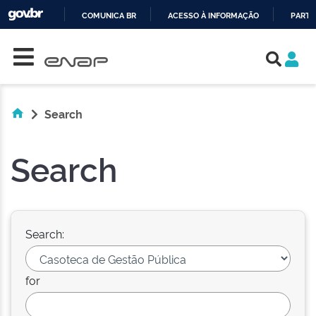
COMUNICA BR
ACESSO À INFORMAÇÃO
PARTI
Skip navigation
IR
PARA
O
CONTEÚDO
Search
Search
Search:
for