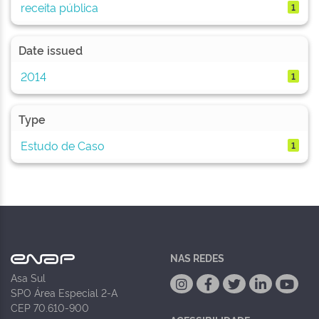
receita pública
1
Date issued
2014
1
Type
Estudo de Caso
1
NAS REDES
Asa Sul
SPO Área Especial 2-A
CEP 70.610-900