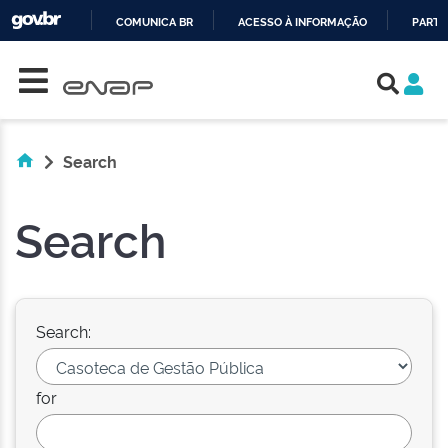
COMUNICA BR
ACESSO À INFORMAÇÃO
PARTI
Skip navigation
IR
PARA
O
CONTEÚDO
Search
Search
Search:
for