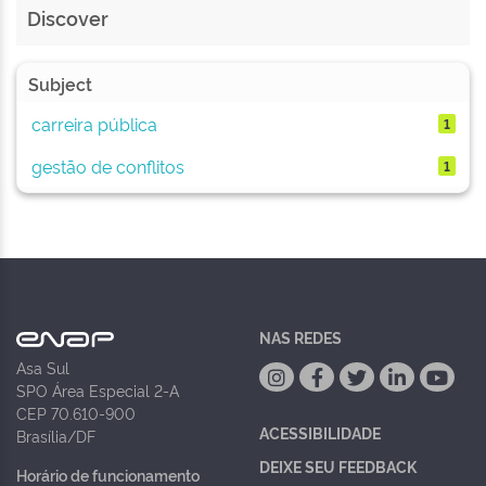
Discover
Subject
carreira pública
1
gestão de conflitos
1
NAS REDES
Asa Sul
SPO Área Especial 2-A
CEP 70.610-900
ACESSIBILIDADE
Brasília/DF
DEIXE SEU FEEDBACK
Horário de funcionamento