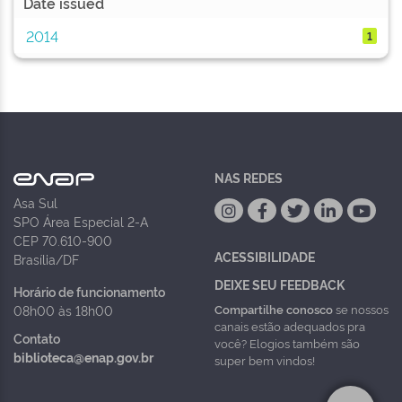
Date issued
2014
1
NAS REDES
Asa Sul
SPO Área Especial 2-A
CEP 70.610-900
ACESSIBILIDADE
Brasília/DF
DEIXE SEU FEEDBACK
Horário de funcionamento
Compartilhe conosco
se nossos
08h00 às 18h00
canais estão adequados pra
Contato
você? Elogios também são
biblioteca@enap.gov.br
super bem vindos!