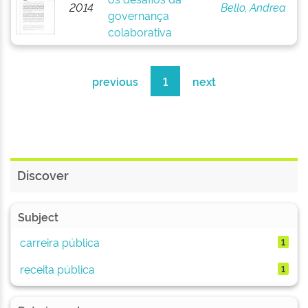
2014
Bello, Andrea
governança
colaborativa
previous
1
next
Discover
Subject
carreira pública
1
receita pública
1