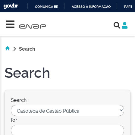
COMUNICA BR
ACESSO À INFORMAÇÃO
PARTI
Skip navigation
IR
PARA
O
CONTEÚDO
Search
Search
Search:
for