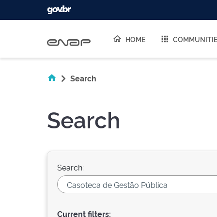
Skip navigation
HOME
COMMUNITI
Search
Search
Search:
Current filters: