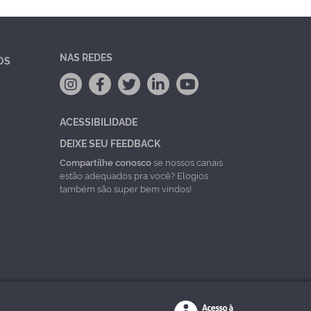
NAS REDES
OS
ACESSIBILIDADE
DEIXE SEU FEEDBACK
Compartilhe conosco
se nossos canais
estão adequados pra você? Elogios
também são super bem vindos!