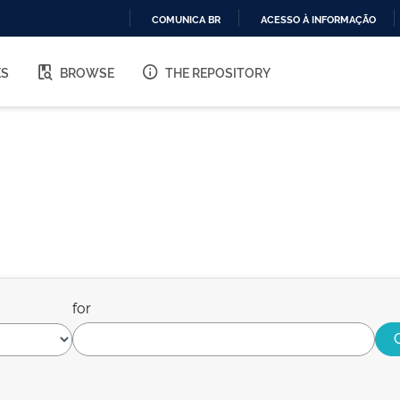
COMUNICA BR
ACESSO À INFORMAÇÃO
IR
PARA
ES
BROWSE
THE REPOSITORY
O
CONTEÚDO
for