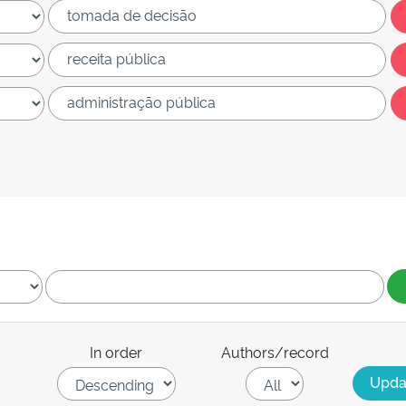
In order
Authors/record