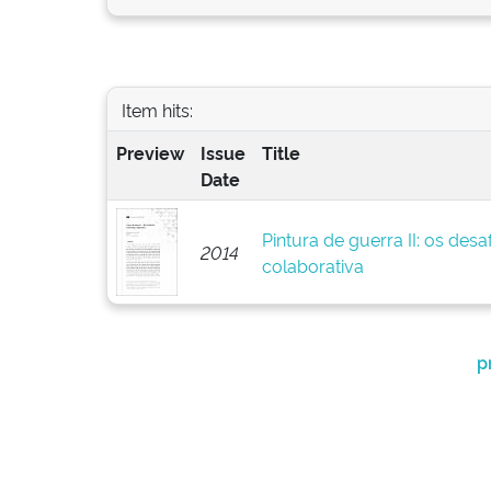
Item hits:
Preview
Issue
Title
Date
Pintura de guerra II: os des
2014
colaborativa
p