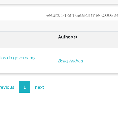
Results 1-1 of 1 (Search time: 0.002 s
Author(s)
afios da governança
Bello, Andrea
revious
1
next