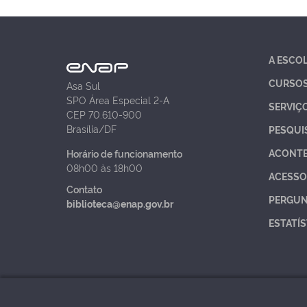
A ESCO
CURSO
Asa Sul
SPO Área Especial 2-A
SERVIÇ
CEP 70.610-900
Brasília/DF
PESQUI
ACONT
Horário de funcionamento
08h00 às 18h00
ACESSO
Contato
PERGUN
biblioteca@enap.gov.br
ESTATÍS