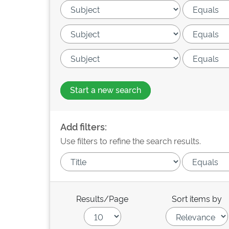
Start a new search
Add filters:
Use filters to refine the search results.
Results/Page
Sort items by