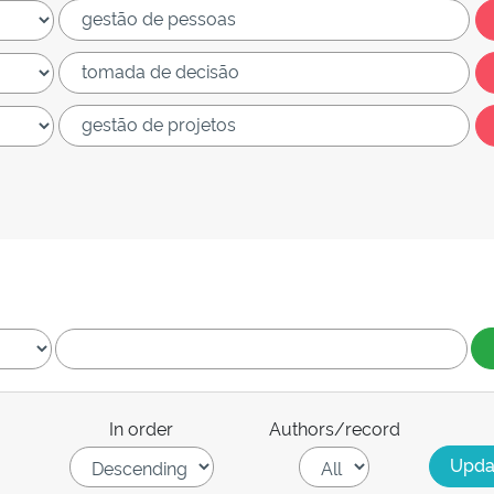
In order
Authors/record