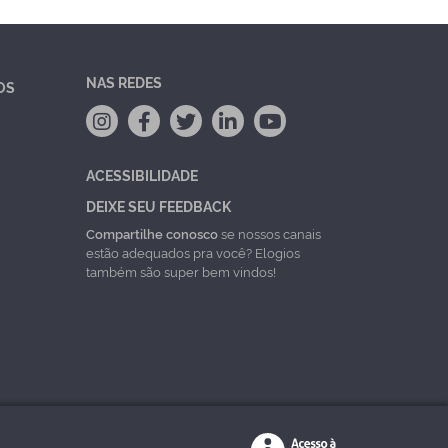
NAS REDES
OS
ACESSIBILIDADE
DEIXE SEU FEEDBACK
Compartilhe conosco
se nossos canais
estão adequados pra você? Elogios
também são super bem vindos!