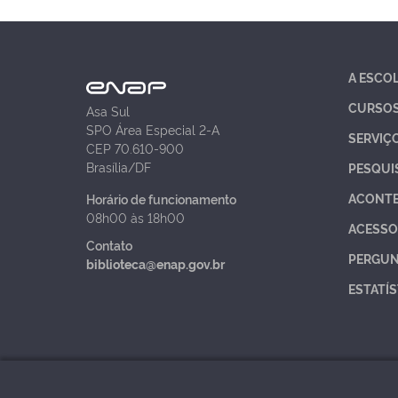
A ESCO
CURSO
Asa Sul
SPO Área Especial 2-A
SERVIÇ
CEP 70.610-900
Brasília/DF
PESQUI
ACONT
Horário de funcionamento
08h00 às 18h00
ACESSO
Contato
PERGUN
biblioteca@enap.gov.br
ESTATÍS