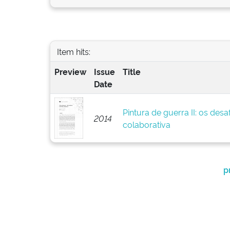
Item hits:
Preview
Issue
Title
Date
Pintura de guerra II: os des
2014
colaborativa
p