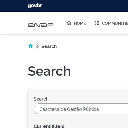
Skip navigation
HOME
COMMUNITI
Search
Search
Search:
Current filters: