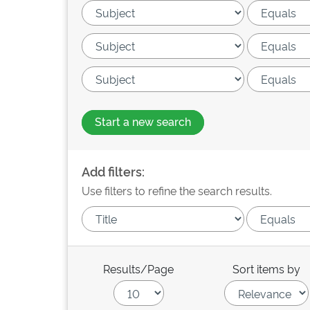
Start a new search
Add filters:
Use filters to refine the search results.
Results/Page
Sort items by