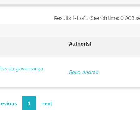
Results 1-1 of 1 (Search time: 0.003 s
Author(s)
afios da governança
Bello, Andrea
revious
1
next