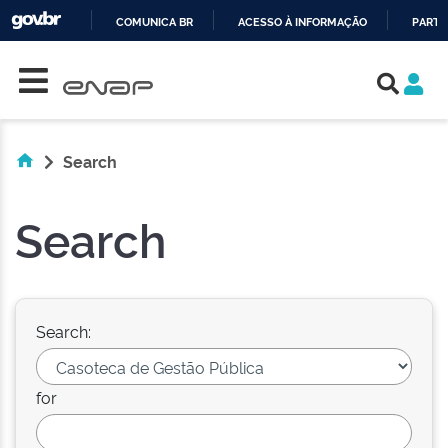
COMUNICA BR
ACESSO À INFORMAÇÃO
PARTI
Skip navigation
IR
PARA
O
CONTEÚDO
Search
Search
Search:
for