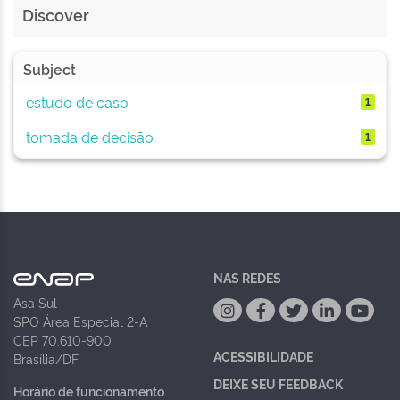
Discover
Subject
estudo de caso
1
tomada de decisão
1
NAS REDES
Asa Sul
SPO Área Especial 2-A
CEP 70.610-900
ACESSIBILIDADE
Brasília/DF
DEIXE SEU FEEDBACK
Horário de funcionamento