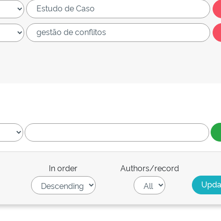
In order
Authors/record