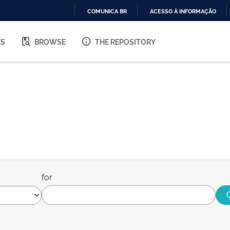
COMUNICA BR
ACESSO À INFORMAÇÃO
IR
PARA
ES
BROWSE
THE REPOSITORY
O
CONTEÚDO
for