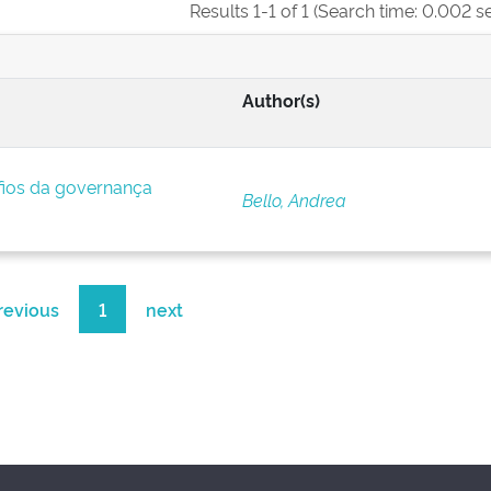
Results 1-1 of 1 (Search time: 0.002 s
Author(s)
afios da governança
Bello, Andrea
revious
1
next