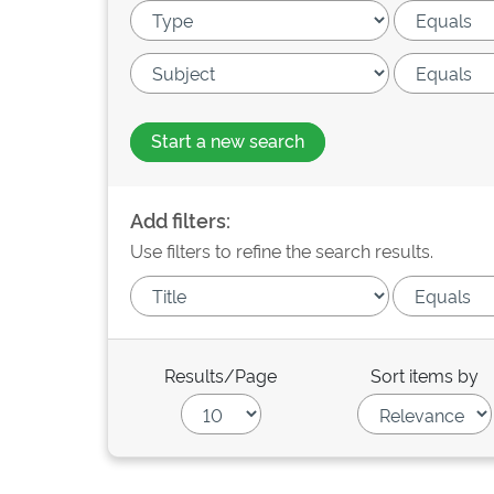
Start a new search
Add filters:
Use filters to refine the search results.
Results/Page
Sort items by