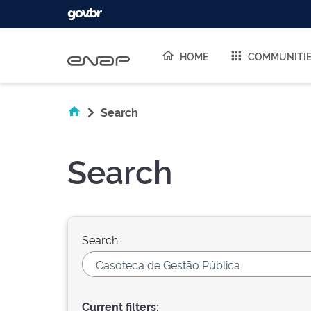
Skip navigation
HOME
COMMUNITI
Search
Search
Search:
Current filters: