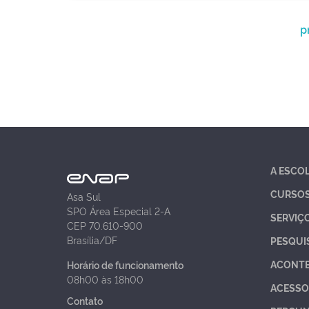
p
A ESCO
CURSO
Asa Sul
SPO Área Especial 2-A
SERVIÇ
CEP 70.610-900
Brasília/DF
PESQUI
ACONT
Horário de funcionamento
08h00 às 18h00
ACESSO
Contato