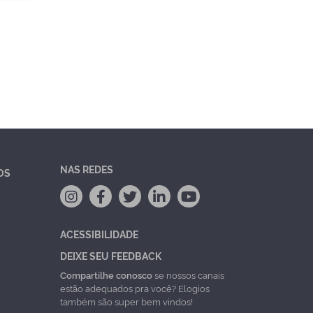
NAS REDES
OS
ACESSIBILIDADE
DEIXE SEU FEEDBACK
Compartilhe conosco
se nossos canais
estão adequados pra você? Elogios
também são super bem vindos!