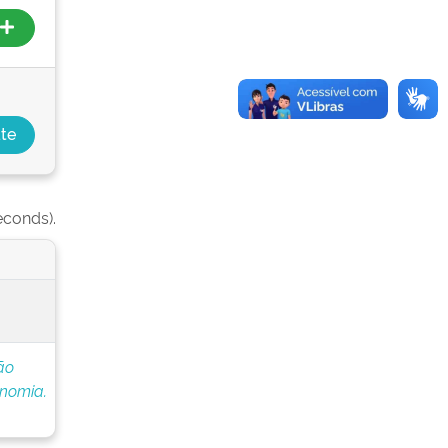
econds).
ão
onomia.