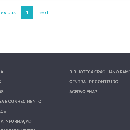
revious
1
next
LA
BIBLIOTECA GRACILIANO RAM
S
CENTRAL DE CONTEÚDO
OS
ACERVO ENAP
SA E CONHECIMENTO
ECE
 À INFORMAÇÃO