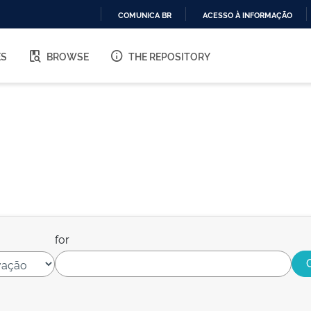
COMUNICA BR
ACESSO À INFORMAÇÃO
IR
PARA
ES
BROWSE
THE REPOSITORY
O
CONTEÚDO
for