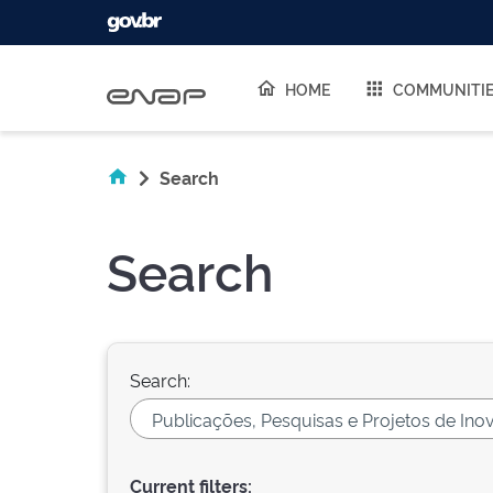
Skip navigation
HOME
COMMUNITI
Search
Search
Search:
Current filters: